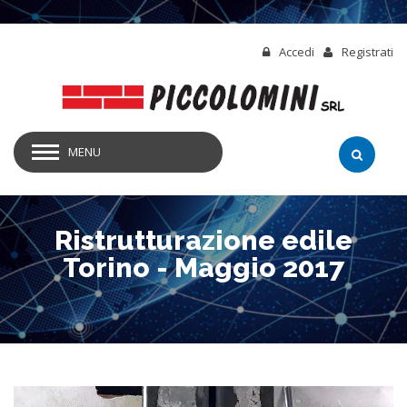
Salta al contenuto principale
Accedi
Registrati
Form
Cerca
MENU
di
ricerca
Ristrutturazione edile
Torino - Maggio 2017